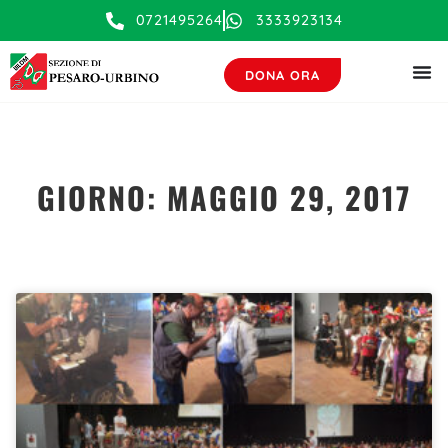
contenuto
0721495264
3333923134
DONA ORA
GIORNO: MAGGIO 29, 2017