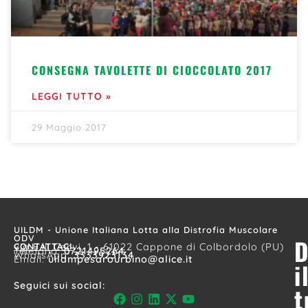
CONSEGNA TAVOLETTE DI CIOCCOLATO 2017
LEGGI TUTTO »
29 Maggio 2017
UILDM - Unione Italiana Lotta alla Distrofia Muscolare
ODV
D
CONTATTACI
via F.lli Cervi, 1 - 61022 Cappone di Colbordolo (PU)
Telefono:
0721495264
WhatsApp:
3333923134
Email:
uildmpesarourbino@alice.it
i
Seguici sui social:
t