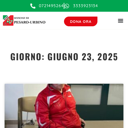
contenuto
0721495264
3333923134
DONA ORA
GIORNO: GIUGNO 23, 2025