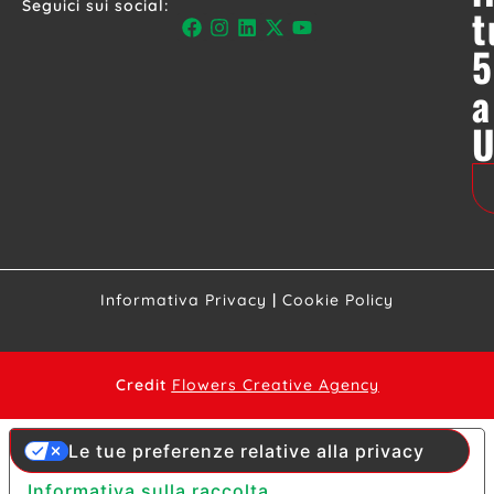
Seguici sui social:
t
5
a
Informativa Privacy
|
Cookie Policy
Credit
Flowers Creative Agency
Le tue preferenze relative alla privacy
Informativa sulla raccolta