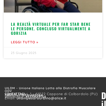
LA REALTÀ VIRTUALE PER FAR STAR BENE
LE PERSONE. CONCLUSO VIRTUALMENTE A
GORIZIA
LEGGI TUTTO »
23 Giugno 2025
UILDM - Unione Italiana Lotta alla Distrofia Muscolare
ODV
D
CONTATTACI
via F.lli Cervi, 1 - 61022 Cappone di Colbordolo (PU)
Telefono:
0721495264
WhatsApp:
3333923134
Email:
uildmpesarourbino@alice.it
i