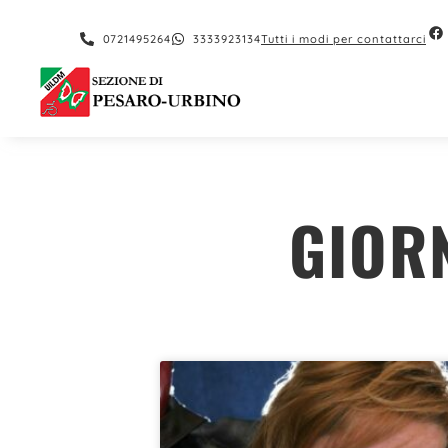
contenuto
0721495264
3333923134
Tutti i modi per contattarci
GIOR