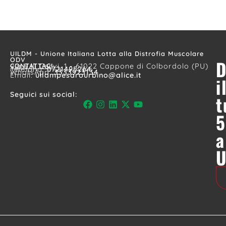
UILDM - Unione Italiana Lotta alla Distrofia Muscolare
ODV
D
CONTATTACI
via F.lli Cervi, 1 - 61022 Cappone di Colbordolo (PU)
Telefono:
0721495264
WhatsApp:
3333923134
Email:
uildmpesarourbino@alice.it
i
Seguici sui social:
t
5
a