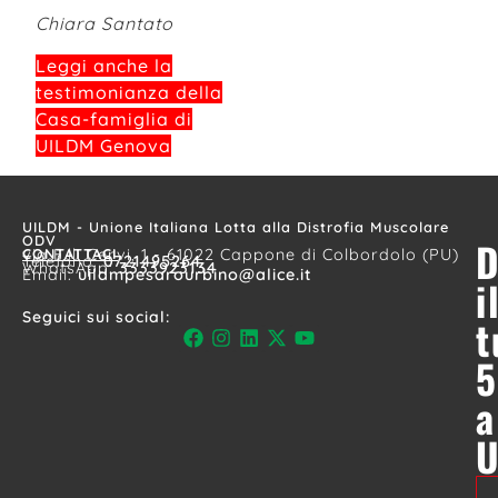
Chiara Santato
Leggi anche la
testimonianza della
Casa-famiglia di
UILDM Genova
UILDM - Unione Italiana Lotta alla Distrofia Muscolare
ODV
D
CONTATTACI
via F.lli Cervi, 1 - 61022 Cappone di Colbordolo (PU)
Telefono:
0721495264
WhatsApp:
3333923134
Email:
uildmpesarourbino@alice.it
i
Seguici sui social:
t
5
a